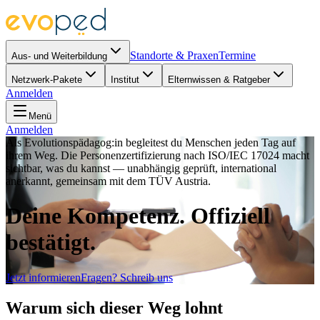
Standorte & Praxen
Termine
Aus- und Weiterbildung
Netzwerk-Pakete
Institut
Elternwissen & Ratgeber
Anmelden
Menü
Anmelden
Als Evolutionspädagog:in begleitest du Menschen jeden Tag auf
ihrem Weg. Die Personenzertifizierung nach ISO/IEC 17024 macht
sichtbar, was du kannst — unabhängig geprüft, international
anerkannt, gemeinsam mit dem TÜV Austria.
Deine Kompetenz. Offiziell
bestätigt.
Jetzt informieren
Fragen? Schreib uns
Warum sich dieser Weg lohnt