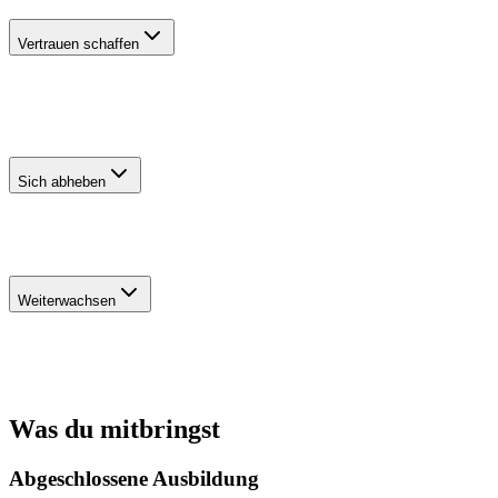
Vertrauen schaffen
Eltern, Schulen und Einrichtungen suchen nach Qualität, der sie
vertrauen können. Ein unabhängiges Zertifikat zeigt: Hier arbeitet
jemand, dessen Kompetenz geprüft wurde — nicht nur versprochen.
Sich abheben
In einem wachsenden Feld ist es wertvoll, sich klar zu positionieren.
Die ISO-Zertifizierung ist ein Unterscheidungsmerkmal.
Weiterwachsen
Die Vorbereitung auf die Prüfung ist mehr als nur eine Formalität.
Viele Kolleg:innen berichten, dass sie dabei Wissen vertieft und neu
sortiert haben.
Was du mitbringst
Abgeschlossene Ausbildung