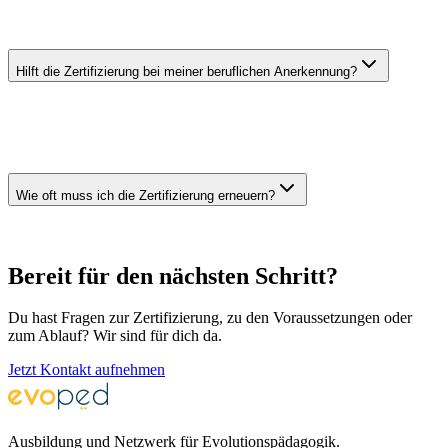
Die Zertifizierung macht deine Kompetenz nach außen sichtbar —
unabhängig geprüft durch den TÜV Austria.
Hilft die Zertifizierung bei meiner beruflichen Anerkennung?
Ja. Die ISO/IEC 17024 ist ein internationaler Standard, der von
Arbeitgebern, Bildungseinrichtungen und Kooperationspartnern
anerkannt wird.
Wie oft muss ich die Zertifizierung erneuern?
Die Rezertifizierung findet alle fünf Jahre statt.
Bereit für den nächsten Schritt?
Du hast Fragen zur Zertifizierung, zu den Voraussetzungen oder
zum Ablauf? Wir sind für dich da.
Jetzt Kontakt aufnehmen
Ausbildung und Netzwerk für Evolutionspädagogik.