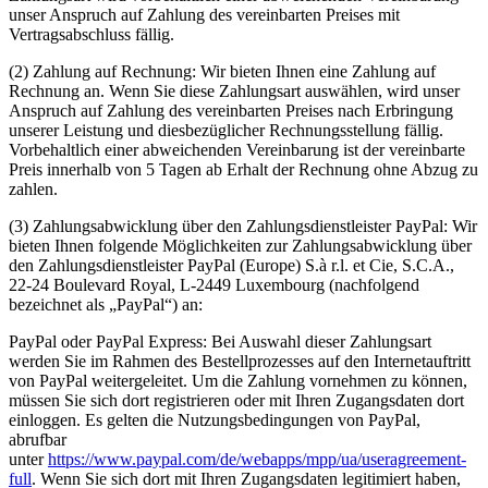
unser Anspruch auf Zahlung des vereinbarten Preises mit
Vertragsabschluss fällig.
(2) Zahlung auf Rechnung: Wir bieten Ihnen eine Zahlung auf
Rechnung an. Wenn Sie diese Zahlungsart auswählen, wird unser
Anspruch auf Zahlung des vereinbarten Preises nach Erbringung
unserer Leistung und diesbezüglicher Rechnungsstellung fällig.
Vorbehaltlich einer abweichenden Vereinbarung ist der vereinbarte
Preis innerhalb von 5 Tagen ab Erhalt der Rechnung ohne Abzug zu
zahlen.
(3) Zahlungsabwicklung über den Zahlungsdienstleister PayPal: Wir
bieten Ihnen folgende Möglichkeiten zur Zahlungsabwicklung über
den Zahlungsdienstleister PayPal (Europe) S.à r.l. et Cie, S.C.A.,
22-24 Boulevard Royal, L-2449 Luxembourg (nachfolgend
bezeichnet als „PayPal“) an:
PayPal oder PayPal Express: Bei Auswahl dieser Zahlungsart
werden Sie im Rahmen des Bestellprozesses auf den Internetauftritt
von PayPal weitergeleitet. Um die Zahlung vornehmen zu können,
müssen Sie sich dort registrieren oder mit Ihren Zugangsdaten dort
einloggen. Es gelten die Nutzungsbedingungen von PayPal,
abrufbar
unter
https://www.paypal.com/de/webapps/mpp/ua/useragreement-
full
. Wenn Sie sich dort mit Ihren Zugangsdaten legitimiert haben,