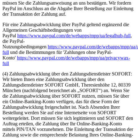
müssen Sie die Zahlungsanweisung an uns bestätigen. Wir fordern
PayPal im Anschluss an die Abgabe Ihrer Bestellung zur Einleitung
der Transaktion der Zahlung auf.
Für eine Zahlungsabwicklung über PayPal geltend ergänzend die
Allgemeinen Geschäftsbedingungen von
PayPal
https://www.paypal.com/de/webapps/mpp/ua/legalhub-full
,
die PayPal-
Nutzungsbedingungen
https://www.paypal.com/de/webapps/mpp/ua/
full
und die Bestimmungen für 'Zahlungen ohne PayPal-
Konto'
https://www.paypal.com/de/webapps/mpp/ua/privacywax-
full
(4) Zahlungsabwicklung über den Zahlungsdienstleister SOFORT:
Wir bieten Ihnen eine Zahlungsabwicklung über den
Zahlungsdienstleister SOFORT GmbH, Theresienhöhe 12, 80339
München (nachfolgend bezeichnet als „SOFORT“) an. Wenn Sie
die Zahlungsabwicklung über SOFORT nutzen, müssen Sie über
ein Online-Banking-Konto verfügen, das für diese Form der
Zahlungsabwicklung freigeschaltet ist. Nach Absenden Ihrer
Bestellung werden Sie auf eine Internetseite von SOFORT
weitergeleitet. Dort müssen Sie sich legitimieren und SOFORT den
Auftrag erteilen, die Zahlung über Ihr Online-Banking-Konto
mittels PIN/TAN vorzunehmen. Die Einleitung der Transaktion der
Zahlung sowie die entsprechende Belastung Ihres Online-Banking-