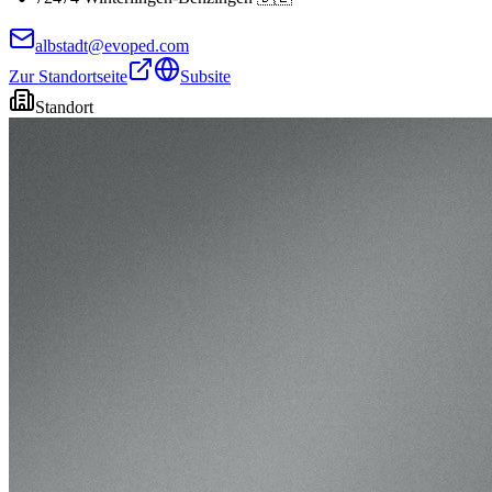
albstadt@evoped.com
Zur Standortseite
Subsite
Standort