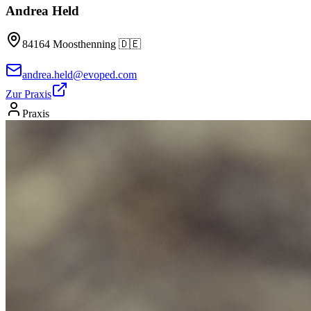
Andrea Held
84164
Moosthenning
🇩🇪
andrea.held@evoped.com
Zur Praxis
Praxis