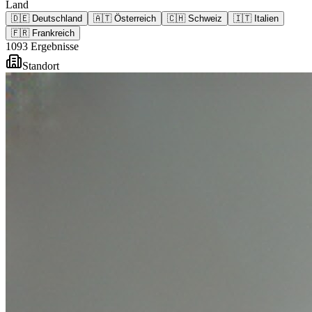
Land
🇩🇪
Deutschland
🇦🇹
Österreich
🇨🇭
Schweiz
🇮🇹
Italien
🇫🇷
Frankreich
1093
Ergebnisse
Standort